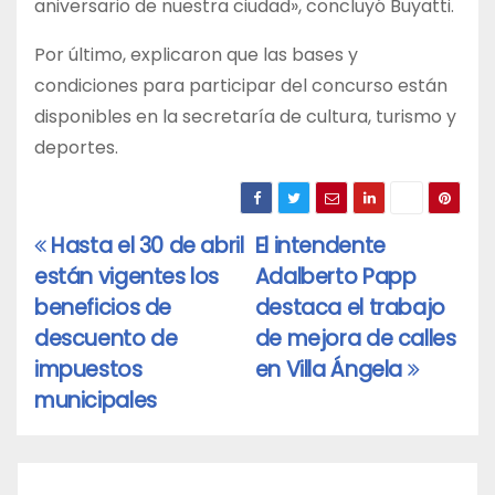
aniversario de nuestra ciudad», concluyó Buyatti.
Por último, explicaron que las bases y
condiciones para participar del concurso están
disponibles en la secretaría de cultura, turismo y
deportes.
Hasta el 30 de abril
El intendente
Navegación
están vigentes los
Adalberto Papp
de
beneficios de
destaca el trabajo
entradas
descuento de
de mejora de calles
impuestos
en Villa Ángela
municipales