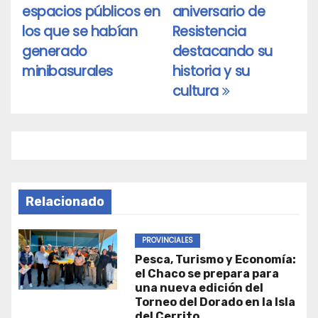
entradas
espacios públicos en
aniversario de
los que se habían
Resistencia
generado
destacando su
minibasurales
historia y su
cultura
Relacionado
PROVINCIALES
Pesca, Turismo y Economía:
el Chaco se prepara para
una nueva edición del
Torneo del Dorado en la Isla
del Cerrito