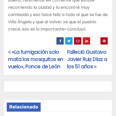
bueno, realmente les comenté que estuve
recorriendo la ciudad y la encontré muy
cambiada y eso hace feliz a todo al que se fue de
Villa Ángela y que al volver ve que el pueblo
crece, eso es lo importante» concluyó.
«La fumigación solo
Falleció Gustavo
Navegación
mata los mosquitos en
Javier Ruiz Díaz a
de
vuelo», Ponce de León
los 51 años
entradas
Relacionado