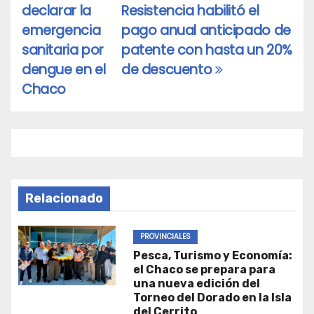
declarar la
Resistencia habilitó el
de
emergencia
pago anual anticipado de
entradas
sanitaria por
patente con hasta un 20%
dengue en el
de descuento
Chaco
Relacionado
PROVINCIALES
Pesca, Turismo y Economía:
el Chaco se prepara para
una nueva edición del
Torneo del Dorado en la Isla
del Cerrito