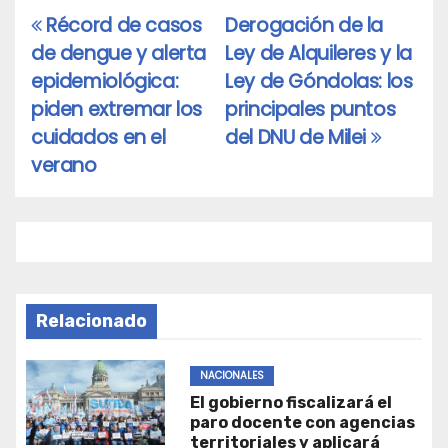
Récord de casos
Derogación de la
Navegación
de dengue y alerta
Ley de Alquileres y la
de
epidemiológica:
Ley de Góndolas: los
entradas
piden extremar los
principales puntos
cuidados en el
del DNU de Milei
verano
Relacionado
NACIONALES
El gobierno fiscalizará el
paro docente con agencias
territoriales y aplicará