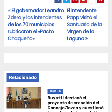
El gobernador Leandro
El intendente
Navegación
Zdero y los intendentes
Papp visitó el
de
de los 70 municipios
Santuario de la
entradas
rubricaron el «Pacto
Virgen de la
Chaqueño»
Laguna
Relacionado
LOCALES
Buyatti destacó el
proyecto de creación del
Concejo Joven y cuestionó