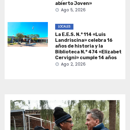
abierto Joven»
Ago 5, 2026
LOCALES
La E.E.S. N.° 114 «Luis
Landriscina» celebra 16
años de historia y la
Biblioteca N.° 474 «Elizabet
Cervigni» cumple 14 años
Ago 2, 2026