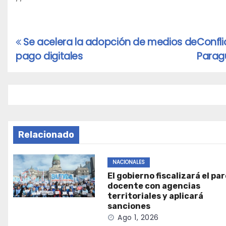
Se acelera la adopción de medios de
Confli
Navegación
pago digitales
Parag
de
entradas
Relacionado
NACIONALES
El gobierno fiscalizará el pa
docente con agencias
territoriales y aplicará
sanciones
Ago 1, 2026