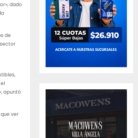
tor», dado
la
os de
 sector
tibles,
el
», apuntó
 que ver