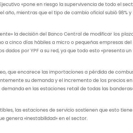
 Ejecutivo «pone en riesgo la supervivencia de todo el sec
 año, mientras que el tipo de cambio oficial subió 98% y 
ciente» la decisión del Banco Central de modificar los plaz
ho a cinco días hábiles a micro o pequeñas empresas del
os dados por YPF a su red, ya que todo esto «presenta un
óleo, que encarece las importaciones a pérdida de combus
entemente su demanda y el incremento de los precios en 
 demanda en las estaciones retail de todas las banderas
ibles, las estaciones de servicio sostienen que esto tiene
ue genera «inestabilidad» en el sector.