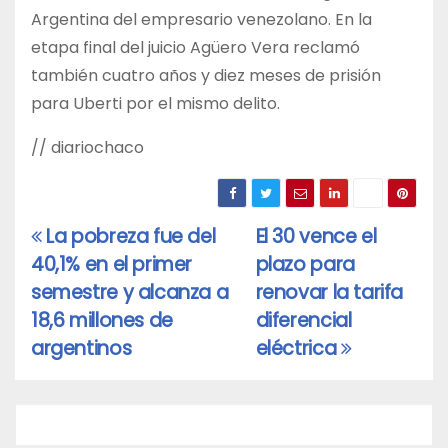
Argentina del empresario venezolano. En la
etapa final del juicio Agüero Vera reclamó
también cuatro años y diez meses de prisión
para Uberti por el mismo delito.
// diariochaco
La pobreza fue del
El 30 vence el
Navegación
40,1% en el primer
plazo para
de
semestre y alcanza a
renovar la tarifa
entradas
18,6 millones de
diferencial
argentinos
eléctrica