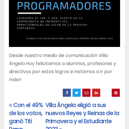
Desde nuestro medio de comunicación Villa
Ángela Hoy felicitamos a alumnos, profesores y
directivos por estos logros e instamos a ir por
más!!
Con el 49%
Villa Ángela eligió a sus
Navegación
de los votos,
nuevos Reyes y Reinas de la
de
ganó Titi
Primavera y el Estudiante