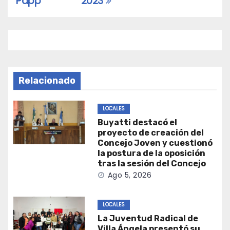
entradas
Papp
2023
Relacionado
LOCALES
Buyatti destacó el
proyecto de creación del
Concejo Joven y cuestionó
la postura de la oposición
tras la sesión del Concejo
Ago 5, 2026
LOCALES
La Juventud Radical de
Villa Ángela presentó su