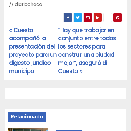
// diariochaco
Cuesta
“Hay que trabajar en
Navegación
acompañó la
conjunto entre todos
de
presentación del
los sectores para
entradas
proyecto para un
construir una ciudad
digesto jurídico
mejor”, aseguró Eli
municipal
Cuesta
Relacionado