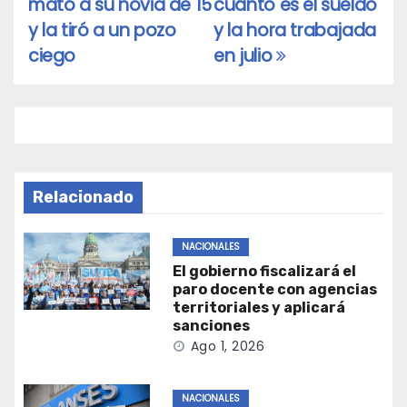
mató a su novia de 15
cuánto es el sueldo
entradas
y la tiró a un pozo
y la hora trabajada
ciego
en julio
Relacionado
NACIONALES
El gobierno fiscalizará el
paro docente con agencias
territoriales y aplicará
sanciones
Ago 1, 2026
NACIONALES