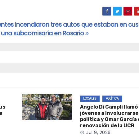
entes incendiaron tres autos que estaban en cus
a una subcomisaría en Rosario
LOCALES
POLÍTICA
sus
Angelo Di Campli llamó 
a
jóvenes a involucrarse
política y Omar García
renovación de la UCR
Jul 9, 2026