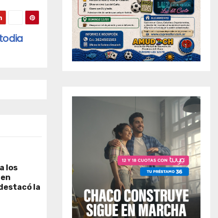
todia
a los
 en
 destacó la